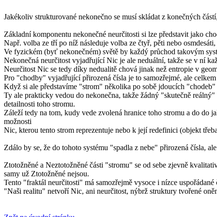
Jakékoliv strukturované nekonečno se musí skládat z konečných částí, 
Základní komponentu nekonečné neurčitosti si lze představit jako cho
Např. volba ze tří po níž následuje volba ze čtyř, pěti nebo osmdesáti, 
Ve fyzickém (byť nekonečném) světě by každý průchod takovým syst
Nekonečná neurčitost vyjadřující Nic je ale neduální, takže se v ní
Neurčitost Nic se tedy díky nedualitě chová jinak než entropie v geom
Pro "chodby" vyjadřující přirozená čísla je to samozřejmé, ale celke
Když si ale představíme "strom" několika po sobě jdoucích "chodeb" ,
Ty ale prakticky vedou do nekonečna, takže žádný "skutečně reálný" 
detailnosti toho stromu.
Záleží tedy na tom, kudy vede zvolená hranice toho stromu a do do ja
možnosti
Nic, kterou tento strom reprezentuje nebo k její redefinici (objekt tře
Zdálo by se, že do tohoto systému "spadla z nebe" přirozená čísla, al
Ztotožněné a Neztotožněné části "stromu" se od sebe zjevně kvalitativně
samy už Ztotožněné nejsou.
Tento "fraktál neurčitosti" má samozřejmě vysoce i nízce uspořádané 
"Naši realitu" netvoří Nic, ani neurčitost, nýbrž struktury tvořené o