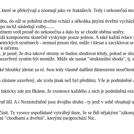
které se překrývají a zoomují jako ve fraktálech. Tedy i nekonečná neu
dbu, do níž se jedněmi dveřmi vchází a několika jinými dveřmi vychází
po nichž následují volby.......
émem vedl prostě do nekonečna a dalo by se chodit oběma směry.
 každá komponenta skutečně vyskytuje pouze jednou. A také každá relace
etrických systémech - nemusí jenom růst, může i klesat a zacyklovat se
m k ničemu.
 je jasné, že dva takové stromy se budou shodovat tehdy, pokud se shod
uzavřený systém být nemůže. Může ale nastat "strukturální shoda", tj
ké hloubky jdeme za ní. Jsou tedy vlastně dalšími dimenzemi neurčitos
ba zůstane uzavřený, ale zcela jinak než byl předtím). Vše je podmíněné 
e fakticky zde jen říkáme, že existence každého z nich je podmíněná exis
 liší. A i Neztotožněné jsou dvojího druhu - ty jenž v sobě obsahují uzav
části. Ty vysoce uspořádané vytvářejí iluze, že se řídí nějakými "záko
němi "chodbami a dveřmi", kterými (ne)prochází Nic.