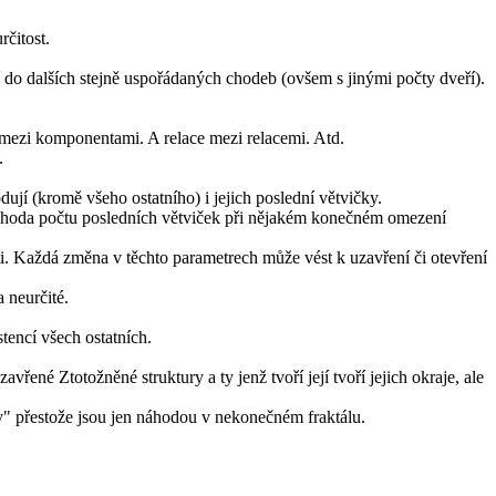
rčitost.
 do dalších stejně uspořádaných chodeb (ovšem s jinými počty dveří).
 mezi komponentami. A relace mezi relacemi. Atd.
.
ují (kromě všeho ostatního) i jejich poslední větvičky.
. shoda počtu posledních větviček při nějakém konečném omezení
ti. Každá změna v těchto parametrech může vést k uzavření či otevření
a neurčité.
tencí všech ostatních.
řené Ztotožněné struktury a ty jenž tvoří její tvoří jejich okraje, ale
ny" přestože jsou jen náhodou v nekonečném fraktálu.